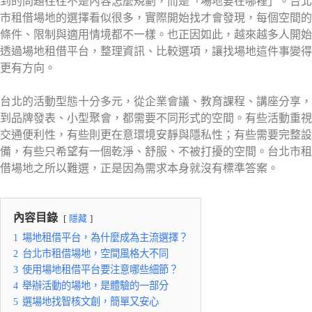
到的問題往往不是內容怎麼規劃，而是「場地要在哪裡」。台北
市租借場地的選擇看似很多，實際開始找才會發現，每個空間的
條件、限制與適用情境都不一樣。也正因如此，越來越多人開始
透過場地租借平台，整理資訊、比較選項，讓找場地這件事變得
更有方向。
台北的活動型態十分多元，從企業會議、教育課程、講座分享，
到品牌發表、小型聚會，都需要不同形式的空間。有些活動重視
交通便利性，有些則更在意環境安靜與隱私性；有些需要完整設
備，有些只希望有一個乾淨、舒服、不被打擾的空間。台北市租
借場地之所以難選，正是因為需求本身就沒有標準答案。
內容目錄
隱藏
1
場地租借平台，為什麼成為主流選擇？
2
台北市租借場地，空間風格大不同
3
使用場地租借平台要注意哪些細節？
4
舉辦活動的場地，是體驗的一部分
5
選場地找智核文創，簡單又安心