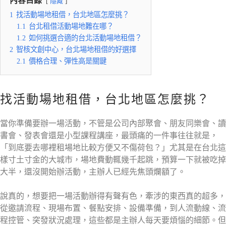
內容目錄
隱藏
1
找活動場地租借，台北地區怎麼挑？
1.1
台北租借活動場地難在哪？
1.2
如何挑選合適的台北活動場地租借？
2
智核文創中心，台北場地租借的好選擇
2.1
價格合理、彈性高是關鍵
找活動場地租借，台北地區怎麼挑？
當你準備要辦一場活動，不管是公司內部聚會、朋友同樂會、讀
書會、發表會還是小型課程講座，最頭痛的一件事往往就是，
「到底要去哪裡租場地比較方便又不傷荷包？」尤其是在台北這
樣寸土寸金的大城市，場地費動輒幾千起跳，預算一下就被吃掉
大半，還沒開始辦活動，主辦人已經先焦頭爛額了。
說真的，想要把一場活動辦得有聲有色，牽涉的東西真的超多，
從邀請流程、現場布置、餐點安排、設備準備，到人流動線、流
程控管、突發狀況處理，這些都是主辦人每天要煩惱的細節。但