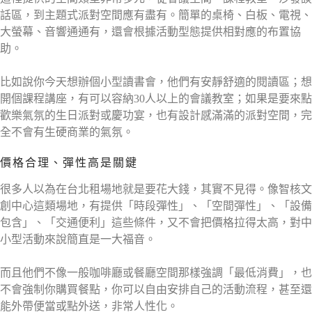
話區，到主題式派對空間應有盡有。簡單的桌椅、白板、電視、
大螢幕、音響通通有，還會根據活動型態提供相對應的布置協
助。
比如說你今天想辦個小型讀書會，他們有安靜舒適的閱讀區；想
開個課程講座，有可以容納30人以上的會議教室；如果是要來點
歡樂氣氛的生日派對或慶功宴，也有設計感滿滿的派對空間，完
全不會有生硬商業的氣氛。
價格合理、彈性高是關鍵
很多人以為在台北租場地就是要花大錢，其實不見得。像智核文
創中心這類場地，有提供「時段彈性」、「空間彈性」、「設備
包含」、「交通便利」這些條件，又不會把價格拉得太高，對中
小型活動來說簡直是一大福音。
而且他們不像一般咖啡廳或餐廳空間那樣強調「最低消費」，也
不會強制你購買餐點，你可以自由安排自己的活動流程，甚至還
能外帶便當或點外送，非常人性化。