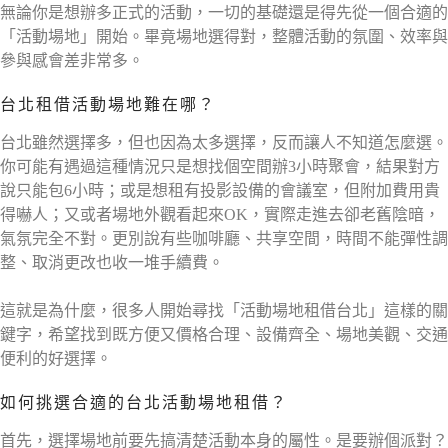
無論你是想辦多正式的活動，一切的基礎還是得先從一個合適的
「活動場地」開始。畢竟場地選得對，整體活動的氛圍、效率與
參與感會差非常多。
台北租借活動場地難在哪？
台北雖然選擇多，但也因為太多選擇，反而讓人不知道怎麼選。
你可能有遇過這種情況只是想找個空間辦3小時聚會，結果對方
說只能包6小時；或是想租有投影設備的會議室，但附加費用貴
得嚇人；又或者場地外觀看起來OK，實際走進去卻老舊陰暗，
氣氛完全不對。更別說有些咖啡廳、共享空間，時間不能彈性調
整、取消更改也收一堆手續費。
這就是為什麼，很多人開始尋找「活動場地租借台北」這樣的關
鍵字，希望找到既方便又價格合理、設備齊全、場地美觀、交通
便利的好選擇。
如何挑選合適的台北活動場地租借？
首先，選擇場地前要先搞清楚活動本身的屬性。是要辦個派對？