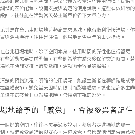
成熟的台北租場地空間，通常會預先考量這些使用情境，提供可
調整的座位配置、設備支援與清楚的使用說明。這些看似細節的
設計，往往能在活動當天替主辦單位省下大量心力。
尤其是在台北車站場地這類高需求區域，能否順利銜接進場、佈
置與活動進行，往往是評價一個場地是否專業的重要指標。
在台北租場地時，除了空間本身，使用時間的彈性也值得留意。
有些活動需要提前準備，有些則希望在結束後保留交流時間，若
場地在時間安排上過於緊繃，活動節奏容易被壓縮。
清楚的預約流程、明確的使用規範，能讓主辦者在籌備階段就掌
握整體安排，避免當天因時間限制而影響體驗。這也是許多主辦
單位在選擇台北車站場地時，會特別重視的部分。
場地給予的「感覺」，會被參與者記住
一個好的空間，往往不需要過多說明。參與者走進場地的那一
刻，就能感受到舒適與安心。這種感覺，會影響他們是否願意投