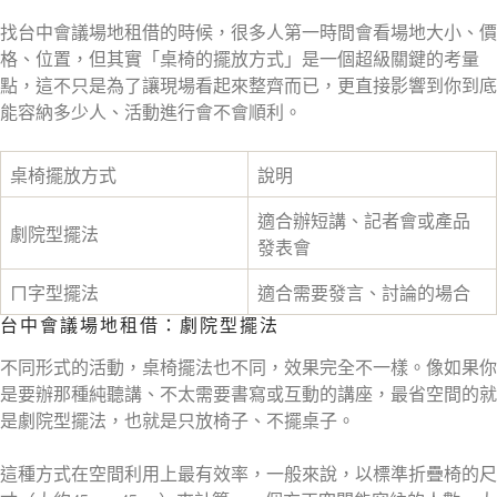
找台中會議場地租借的時候，很多人第一時間會看場地大小、價
格、位置，但其實「桌椅的擺放方式」是一個超級關鍵的考量
點，這不只是為了讓現場看起來整齊而已，更直接影響到你到底
能容納多少人、活動進行會不會順利。
桌椅擺放方式
說明
適合辦短講、記者會或產品
劇院型擺法
發表會
ㄇ字型擺法
適合需要發言、討論的場合
台中會議場地租借：劇院型擺法
不同形式的活動，桌椅擺法也不同，效果完全不一樣。像如果你
是要辦那種純聽講、不太需要書寫或互動的講座，最省空間的就
是劇院型擺法，也就是只放椅子、不擺桌子。
這種方式在空間利用上最有效率，一般來說，以標準折疊椅的尺