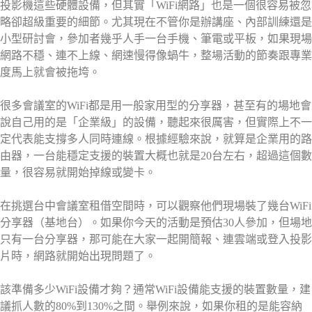
投影機這些硬體設備，但其實「WiFi網路」也是一個很容易被忽
略卻超級重要的細節。尤其現在不管你是辦講座、內部訓練還是
小型研討會，參加者幾乎人手一台手機、筆電或平板，如果現場
網路不穩、連不上線、網速慢得像蝸牛，整場活動的節奏跟專業
度馬上就會被拖垮。
很多會議室的WiFi都是用一般家用型的分享器，甚至有的場地會
說自己用的是「企業級」的設備，聽起來很厲害，但實際上不一
定代表能支撐多人同時連線。根據經驗來說，就算是企業用的路
由器，一台能穩定支援的裝置大概也就是20台左右，超過這個數
量，很容易就開始掉線或變卡。
在挑選台中會議室租借空間時，可以觀察他們現場裝了幾台WiFi
分享器（基地台）。如果你今天的活動是預估30人參加，但場地
只有一台分享器，那可能在大家一起開簡報、連雲端或登入投影
片時，網路就開始出現問題了。
該準備多少WiFi設備才夠？通常WiFi設備能支援的裝置數量，建
議抓人數的80%到130%之間。舉例來說，如果你租的是能容納