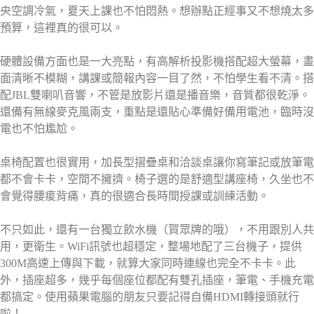
央空調冷氣，夏天上課也不怕悶熱。想辦點正經事又不想燒太多
預算，這裡真的很可以。
硬體設備方面也是一大亮點，有高解析投影機搭配超大螢幕，畫
面清晰不模糊，講課或簡報內容一目了然，不怕學生看不清。搭
配JBL雙喇叭音響，不管是放影片還是播音樂，音質都很乾淨。
還備有無線麥克風兩支，重點是還貼心準備好備用電池，臨時沒
電也不怕尷尬。
桌椅配置也很實用，加長型摺疊桌和洽談桌讓你寫筆記或放筆電
都不會卡卡，空間不擁擠。椅子選的是舒適型講座椅，久坐也不
會覺得腰痠背痛，真的很適合長時間授課或訓練活動。
不只如此，還有一台獨立飲水機（賀眾牌的哦），不用跟別人共
用，更衛生。WiFi訊號也超穩定，整場地配了三台機子，提供
300M高速上傳與下載，就算大家同時連線也完全不卡卡。此
外，插座超多，幾乎每個座位都配有雙孔插座，筆電、手機充電
都搞定。使用蘋果電腦的朋友只要記得自備HDMI轉接頭就行
啦！