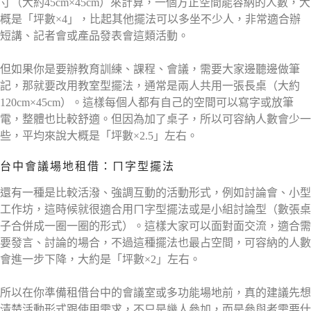
寸（大約45cm×45cm）來計算，一個方正空間能容納的人數，大
概是「坪數×4」，比起其他擺法可以多坐不少人，非常適合辦
短講、記者會或產品發表會這類活動。
但如果你是要辦教育訓練、課程、會議，需要大家邊聽邊做筆
記，那就要改用教室型擺法，通常是兩人共用一張長桌（大約
120cm×45cm）。這樣每個人都有自己的空間可以寫字或放筆
電，整體也比較舒適。但因為加了桌子，所以可容納人數會少一
些，平均來說大概是「坪數×2.5」左右。
台中會議場地租借：ㄇ字型擺法
還有一種是比較活潑、強調互動的活動形式，例如討論會、小型
工作坊，這時候就很適合用ㄇ字型擺法或是小組討論型（數張桌
子合併成一圈一圈的形式）。這樣大家可以面對面交流，適合需
要發言、討論的場合，不過這種擺法也最占空間，可容納的人數
會進一步下降，大約是「坪數×2」左右。
所以在你準備租借台中的會議室或多功能場地前，真的建議先想
清楚活動形式跟使用需求，不只是幾人參加，而是參與者需要什