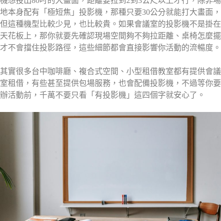
機想投出80吋的大畫面，距離要拉到2到3公尺以上才行，除非場
地本身配有「極短焦」投影機，那種只要30公分就能打大畫面，
但這種機型比較少見，也比較貴。如果會議室的投影機不是掛在
天花板上，那你就要先確認現場空間夠不夠拉距離、桌椅怎麼擺
才不會擋住投影路徑，這些細節都會直接影響你活動的流暢度。
其實很多台中咖啡廳、複合式空間、小型租借教室都有提供會議
室租借，有些甚至提供包場服務，也會配備投影機，不過等你要
辦活動前，千萬不要只看「有投影機」這四個字就安心了。