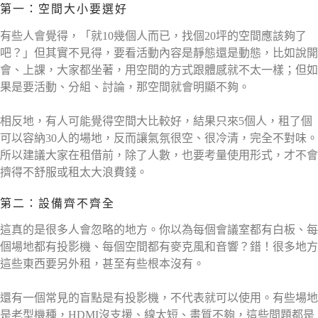
第一：空間大小要選好
有些人會覺得，「就10幾個人而已，找個20坪的空間應該夠了
吧？」但其實不見得，要看活動內容是靜態還是動態，比如說開
會、上課，大家都坐著，用空間的方式跟體感就不太一樣；但如
果是要活動、分組、討論，那空間就會明顯不夠。
相反地，有人可能覺得空間大比較好，結果只來5個人，租了個
可以容納30人的場地，反而讓氣氛很空、很冷清，完全不對味。
所以建議大家在租借前，除了人數，也要考量使用形式，才不會
擠得不舒服或租太大浪費錢。
第二：設備齊不齊全
這真的是很多人會忽略的地方。你以為每個會議室都有白板、每
個場地都有投影機、每個空間都有麥克風和音響？錯！很多地方
這些東西要另外租，甚至有些根本沒有。
還有一個常見的盲點是有投影機，不代表就可以使用。有些場地
是老型機種，HDMI沒支援、線太短、畫質不夠，這些問題都是