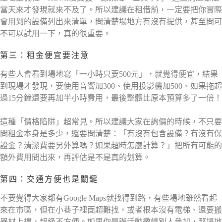
當天來才發現就來不及了。所以建議在租借前，一定要把你實際
會用到的設備列出來清單，問清楚場地方有沒有提供，甚至問可
不可以試用一下，真的很重要。
第三：租金便宜要注意
有些人會看到場地寫「一小時只要500元」，就覺得便宜，結果
到現場才發現，要使用音響加300、使用投影機加500、如果拖超
過15分鐘還要再加半小時費用，最後整體比原本預算多了一倍！
這種「價格陷阱」超常見。所以建議大家在詢價的時候，不只要
問租金本身是多少，還要問清楚：「有沒有包含設備？有沒有保
證金？清潔費要另外算嗎？如果超時怎麼計算？」把所有可能的
額外費用問出來，再評估是不是真的划算。
第四：交通方便也是關鍵
不要覺得大家都有Google Maps就找得到路，有些場地雖然看起
來在市區，但在小巷子裡面超難找，或者根本沒有電梯、還要搬
器材上樓，超級不方便。如果你是辦活動邀請別人參加，那場地