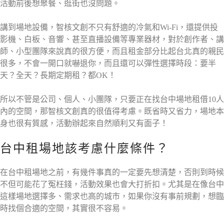
活動前後想聚餐、逛街也沒問題。
講到場地設備，智核文創不只有舒適的冷氣和Wi-Fi，還提供投
影機、白板、音響、甚至直播設備等專業器材，對於創作者、講
師、小型團隊來說真的很方便，而且租金部分比起台北真的親民
很多，不會一開口就嚇退你，而且還可以彈性選擇時段：要半
天？全天？長期定期租？都OK！
所以不管是公司、個人、小團隊，只要正在找台中場地租借10人
內的空間，那智核文創真的很值得考慮。既省時又省力，場地本
身也很有質感，活動辦起來自然順利又有面子！
台中租場地該考慮什麼條件？
在台中租場地之前，有幾件事真的一定要先想清楚，否則到時候
不但可能花了冤枉錢，活動效果也會大打折扣。尤其是在像台中
這樣場地選擇多、需求也高的城市，如果你沒有事前規劃，想臨
時找個合適的空間，其實很不容易。