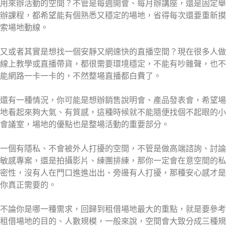
用來辦活動的空間？不管是每週開會、每月辦講座，還是固定舉
辦課程，都希望能有個熟悉又穩定的場地，省得每次還要重新摸
索場地動線。
又或者其實是想找一個安靜又網速快的直播空間？現在很多人做
線上教學或直播帶貨，都很需要環境穩定，不能有吵雜聲，也不
能網路一卡一卡的，不然整場直播都白費了。
還有一種情況，你可能是想辦銷售說明會、產品發表會，希望場
地看起來夠大氣、有質感，這種時候就不能隨便找個不起眼的小
會議室，場地的優點也是整場活動的重要部分。
一個有隱私、不會被外人打擾的空間，不管是做高端諮詢、討論
敏感專案，還是拍攝影片、練團排練，那你一定會在意空間的私
密性，沒有人在門口進進出出、旁邊有人打擾，那種安心感才是
你真正需要的。
不論你是哪一種需求，回歸到租借場地最大的重點，就是要參考
租借場地的目的、人數規模，一般來說，空間會大致分成三種規