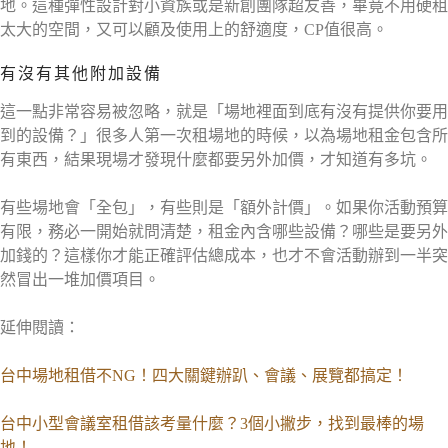
地。這種彈性設計對小資族或是新創團隊超友善，畢竟不用硬租
太大的空間，又可以顧及使用上的舒適度，CP值很高。
有沒有其他附加設備
這一點非常容易被忽略，就是「場地裡面到底有沒有提供你要用
到的設備？」很多人第一次租場地的時候，以為場地租金包含所
有東西，結果現場才發現什麼都要另外加價，才知道有多坑。
有些場地會「全包」，有些則是「額外計價」。如果你活動預算
有限，務必一開始就問清楚，租金內含哪些設備？哪些是要另外
加錢的？這樣你才能正確評估總成本，也才不會活動辦到一半突
然冒出一堆加價項目。
延伸閱讀：
台中場地租借不NG！四大關鍵辦趴、會議、展覽都搞定！
台中小型會議室租借該考量什麼？3個小撇步，找到最棒的場
地！