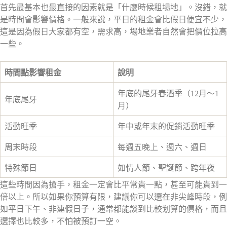
首先最基本也最直接的因素就是「什麼時候租場地」。沒錯，就
是時間會影響價格。一般來說，平日的租金會比假日便宜不少，
這是因為假日大家都有空，需求高，場地業者自然會把價位拉高
一些。
時間點影響租金
說明
年底的尾牙春酒季（12月～1
年底尾牙
月）
活動旺季
年中或年末的促銷活動旺季
周末時段
每週五晚上、週六、週日
特殊節日
如情人節、聖誕節、跨年夜
這些時間因為搶手，租金一定會比平常貴一點，甚至可能貴到一
倍以上。所以如果你預算有限，建議你可以選在非尖峰時段，例
如平日下午、非連假日子，通常都能談到比較划算的價格，而且
選擇也比較多，不怕被預訂一空。