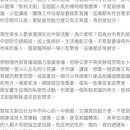
以選擇「智核文創」這個超人氣的場地租借選擇，不管是辦會
議、小型講座、團隊工作坊還是要錄影直播，這邊都有符合需求
的空間可以挑，重點是地點方便又有文青感，真的很加分！
現在很多人都會選擇在台中辦活動，為什麼呢？因為台中真的是
中部的交通樞紐，加上氣候好、生活機能又強，不管是要接待外
地來的客人，還是臨時辦一場小型聚會，這邊都非常適合。
想辦個內部會議或腦力激盪會議，但辦公室不夠安靜或空間太小
想開一堂10人左右的小班課、手作課、講座，想要一個安靜又有
質感的教室空間，或是要找一個可以快速進行產品拍攝或開直播
的地方，場景乾淨、網路穩定很重要，還有一些像是家庭聚會、
朋友慶生這類的私密性活動，也需要一個有點氛圍的地方，智核
文創能輕鬆滿足這些需求。
智核文創位在台中市中心的一中商圈，交通真的超方便，不管是
開車或搭大眾運輸（捷運、公車、甚至高鐵轉乘），來參加活動
的人都不用煩惱怎麼找路。而且附近吃的、喝的、買的通通有，