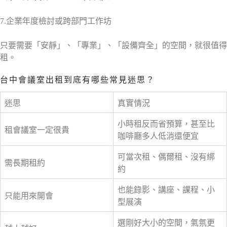
7.企業年度檢討或跨部門工作坊
只要需要「安靜」、「專業」、「設備齊全」的空間，就很值得
租。
台中會議室出租到底有哪些常見迷思？
迷思
真實情況
小時租反而省預算，甚至比
租會議室一定很貴
咖啡廳多人低消還便宜
可當次租、偶爾租、沒有綁
需長期租約
約
也能錄影、講座、課程、小
只能用來開會
型展演
選剛好大小的空間，氣氛更