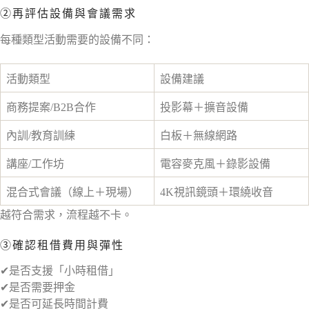
②再評估設備與會議需求
每種類型活動需要的設備不同：
活動類型
設備建議
商務提案/B2B合作
投影幕＋擴音設備
內訓/教育訓練
白板＋無線網路
講座/工作坊
電容麥克風＋錄影設備
混合式會議（線上＋現場）
4K視訊鏡頭＋環繞收音
越符合需求，流程越不卡。
③確認租借費用與彈性
✔是否支援「小時租借」
✔是否需要押金
✔是否可延長時間計費