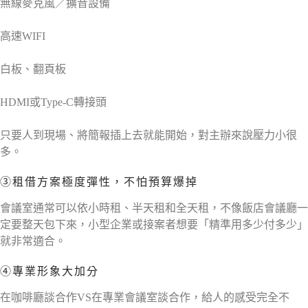
無線麥克風／擴音設備
高速WIFI
白板、翻頁板
HDMI或Type-C轉接頭
只要人到現場、將簡報插上去就能開始，對主辦來說壓力小很
多。
③租借方案極度彈性，不怕預算爆掉
會議室通常可以依小時租、半天租和全天租，不像飯店會議廳一
定要整天包下來，小型企業或接案者想要「精準用多少付多少」
就非常適合。
④專業形象大加分
在咖啡廳談合作VS在專業會議室談合作，給人的感受完全不