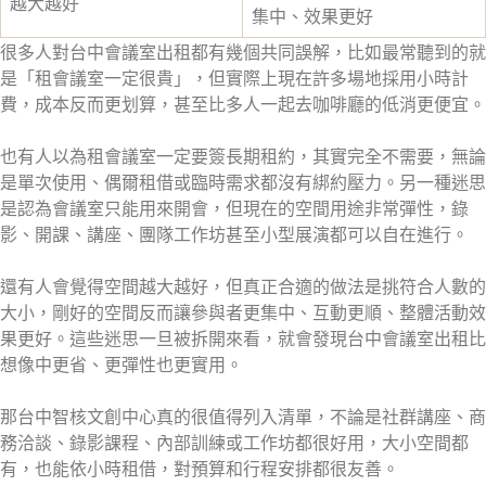
越大越好
集中、效果更好
很多人對台中會議室出租都有幾個共同誤解，比如最常聽到的就
是「租會議室一定很貴」，但實際上現在許多場地採用小時計
費，成本反而更划算，甚至比多人一起去咖啡廳的低消更便宜。
也有人以為租會議室一定要簽長期租約，其實完全不需要，無論
是單次使用、偶爾租借或臨時需求都沒有綁約壓力。另一種迷思
是認為會議室只能用來開會，但現在的空間用途非常彈性，錄
影、開課、講座、團隊工作坊甚至小型展演都可以自在進行。
還有人會覺得空間越大越好，但真正合適的做法是挑符合人數的
大小，剛好的空間反而讓參與者更集中、互動更順、整體活動效
果更好。這些迷思一旦被拆開來看，就會發現台中會議室出租比
想像中更省、更彈性也更實用。
那台中智核文創中心真的很值得列入清單，不論是社群講座、商
務洽談、錄影課程、內部訓練或工作坊都很好用，大小空間都
有，也能依小時租借，對預算和行程安排都很友善。