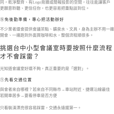
同，乾淨整齊、有Logo背牆或簡報投影的空間，往往能讓客戶
更願意聆聽、更信任你，也更容易把重點談到位。
⑤免後勤準備，專心把活動辦好
不少業者還會提供會議茶點、礦泉水、文具，身為主辦不用一邊
開會、一邊跑到外面買咖啡和水，整個流程順很多。
挑選台中小型會議室時要按照什麼流程
才不會踩雷？
光知道會議室好還不夠，真正重要的是「選對」。
①先看交通位置
與會者來自哪裡？若來自不同縣市→車站附近、捷運沿線最佳
若開車居多→要看停車是否方便
只看裝潢漂亮很容易踩雷，交通永遠擺第一。