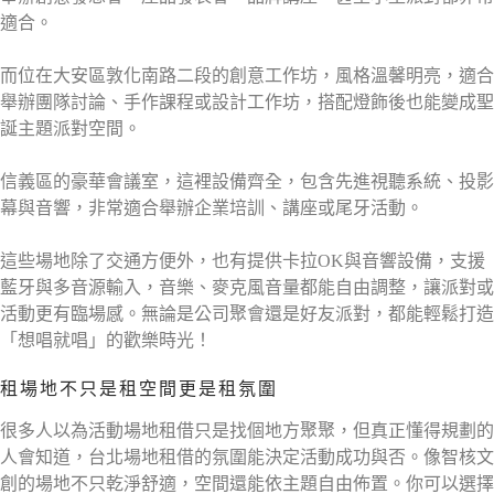
適合。
而位在大安區敦化南路二段的創意工作坊，風格溫馨明亮，適合
舉辦團隊討論、手作課程或設計工作坊，搭配燈飾後也能變成聖
誕主題派對空間。
信義區的豪華會議室，這裡設備齊全，包含先進視聽系統、投影
幕與音響，非常適合舉辦企業培訓、講座或尾牙活動。
這些場地除了交通方便外，也有提供卡拉OK與音響設備，支援
藍牙與多音源輸入，音樂、麥克風音量都能自由調整，讓派對或
活動更有臨場感。無論是公司聚會還是好友派對，都能輕鬆打造
「想唱就唱」的歡樂時光！
租場地不只是租空間更是租氛圍
很多人以為活動場地租借只是找個地方聚聚，但真正懂得規劃的
人會知道，台北場地租借的氛圍能決定活動成功與否。像智核文
創的場地不只乾淨舒適，空間還能依主題自由佈置。你可以選擇