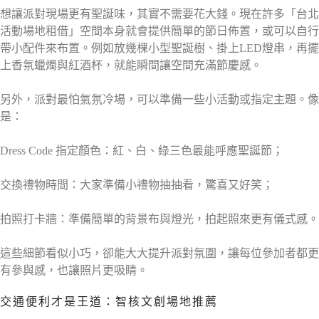
想讓派對現場更有聖誕味，其實不需要花大錢。現在許多「台北
活動場地租借」空間本身就會提供簡單的節日佈置，或可以自行
帶小配件來布置。例如放幾棵小型聖誕樹、掛上LED燈串，再擺
上香氛蠟燭與紅酒杯，就能瞬間讓空間充滿節慶感。
另外，派對最怕氣氛冷場，可以準備一些小活動或指定主題。像
是：
Dress Code 指定顏色：紅、白、綠三色最能呼應聖誕節；
交換禮物時間：大家準備小禮物抽抽看，驚喜又好笑；
拍照打卡牆：準備簡單的背景布與燈光，拍起照來更有儀式感。
這些細節看似小巧，卻能大大提升派對氛圍，讓每位參加者都更
有參與感，也讓照片更吸睛。
交通便利才是王道：智核文創場地推薦