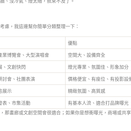
牆、沒冷氣、燈太暗，就來不及了。
考慮，我這邊幫你簡單分類整理一下：
優點
產業博覽會、大型演唱會
空間大、設備齊全
展、文創快閃
燈光專業、氛圍佳、形象加分
研討會、社團表演
價格便宜、有座位、有投影設
態展示
精緻氛圍、高質感
發表、市集活動
有基本人流、適合打品牌曝光
，那畫廊或文創空間會很適合；如果你是想衝曝光，商場或共享