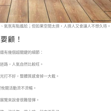
的、氣氛有點尷尬；但如果空間太擠，人擠人又會讓人不想久待
也要顧！
還有幾個超關鍵的細節：
迷路，人氣自然比較旺。
光打不好，整體質感會掉一大截。
實攸關活動流不流暢。
展覽來說會很難發揮。