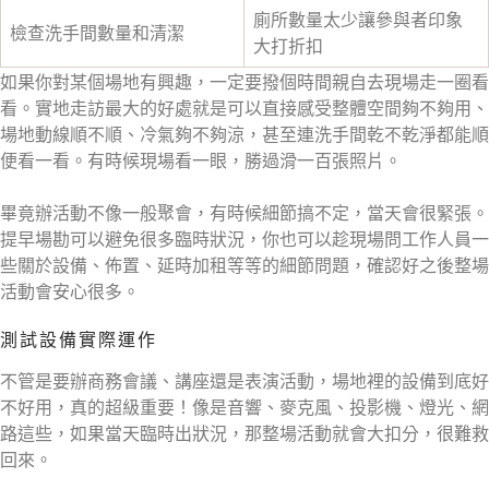
廁所數量太少讓參與者印象
檢查洗手間數量和清潔
大打折扣
如果你對某個場地有興趣，一定要撥個時間親自去現場走一圈看
看。實地走訪最大的好處就是可以直接感受整體空間夠不夠用、
場地動線順不順、冷氣夠不夠涼，甚至連洗手間乾不乾淨都能順
便看一看。有時候現場看一眼，勝過滑一百張照片。
畢竟辦活動不像一般聚會，有時候細節搞不定，當天會很緊張。
提早場勘可以避免很多臨時狀況，你也可以趁現場問工作人員一
些關於設備、佈置、延時加租等等的細節問題，確認好之後整場
活動會安心很多。
測試設備實際運作
不管是要辦商務會議、講座還是表演活動，場地裡的設備到底好
不好用，真的超級重要！像是音響、麥克風、投影機、燈光、網
路這些，如果當天臨時出狀況，那整場活動就會大扣分，很難救
回來。