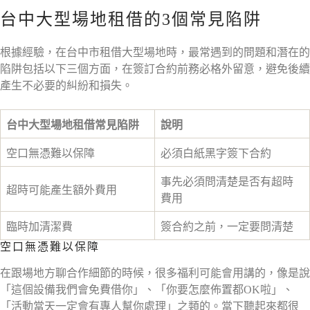
台中大型場地租借的3個常見陷阱
根據經驗，在台中市租借大型場地時，最常遇到的問題和潛在的
陷阱包括以下三個方面，在簽訂合約前務必格外留意，避免後續
產生不必要的糾紛和損失。
台中大型場地租借常見陷阱
說明
空口無憑難以保障
必須白紙黑字簽下合約
事先必須問清楚是否有超時
超時可能產生額外費用
費用
臨時加清潔費
簽合約之前，一定要問清楚
空口無憑難以保障
在跟場地方聊合作細節的時候，很多福利可能會用講的，像是說
「這個設備我們會免費借你」、「你要怎麼佈置都OK啦」、
「活動當天一定會有專人幫你處理」之類的。當下聽起來都很