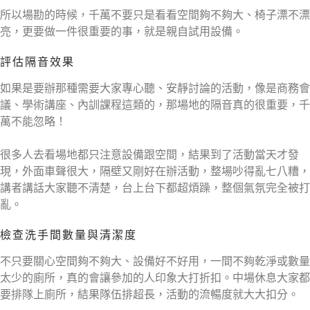
所以場勘的時候，千萬不要只是看看空間夠不夠大、椅子漂不漂
亮，更要做一件很重要的事，就是親自試用設備。
評估隔音效果
如果是要辦那種需要大家專心聽、安靜討論的活動，像是商務會
議、學術講座、內訓課程這類的，那場地的隔音真的很重要，千
萬不能忽略！
很多人去看場地都只注意設備跟空間，結果到了活動當天才發
現，外面車聲很大，隔壁又剛好在辦活動，整場吵得亂七八糟，
講者講話大家聽不清楚，台上台下都超煩躁，整個氣氛完全被打
亂。
檢查洗手間數量與清潔度
不只要關心空間夠不夠大、設備好不好用，一間不夠乾淨或數量
太少的廁所，真的會讓參加的人印象大打折扣。中場休息大家都
要排隊上廁所，結果隊伍排超長，活動的流暢度就大大扣分。