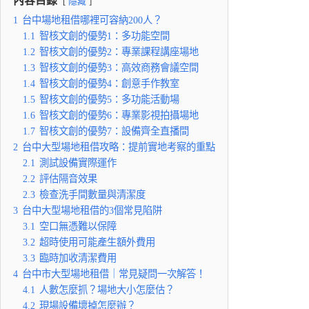
內容目錄
隱藏
1
台中場地租借哪裡可容納200人？
1.1
智核文創的優勢1：多功能空間
1.2
智核文創的優勢2：專業課程講座場地
1.3
智核文創的優勢3：高效商務會議空間
1.4
智核文創的優勢4：創意手作教室
1.5
智核文創的優勢5：多功能活動場
1.6
智核文創的優勢6：專業影視拍攝場地
1.7
智核文創的優勢7：設備齊全直播間
2
台中大型場地租借攻略：提前實地考察的重點
2.1
測試設備實際運作
2.2
評估隔音效果
2.3
檢查洗手間數量與清潔度
3
台中大型場地租借的3個常見陷阱
3.1
空口無憑難以保障
3.2
超時使用可能產生額外費用
3.3
臨時加收清潔費用
4
台中市大型場地租借｜常見疑問一次解答！
4.1
人數怎麼抓？場地大小怎麼估？
4.2
現場設備壞掉怎麼辦？