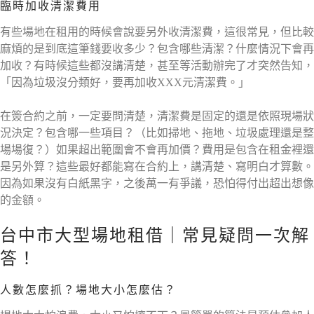
臨時加收清潔費用
有些場地在租用的時候會說要另外收清潔費，這很常見，但比較
麻煩的是到底這筆錢要收多少？包含哪些清潔？什麼情況下會再
加收？有時候這些都沒講清楚，甚至等活動辦完了才突然告知，
「因為垃圾沒分類好，要再加收XXX元清潔費。」
在簽合約之前，一定要問清楚，清潔費是固定的還是依照現場狀
況決定？包含哪一些項目？（比如掃地、拖地、垃圾處理還是整
場場復？）如果超出範圍會不會再加價？費用是包含在租金裡還
是另外算？這些最好都能寫在合約上，講清楚、寫明白才算數。
因為如果沒有白紙黑字，之後萬一有爭議，恐怕得付出超出想像
的金額。
台中市大型場地租借｜常見疑問一次解
答！
人數怎麼抓？場地大小怎麼估？