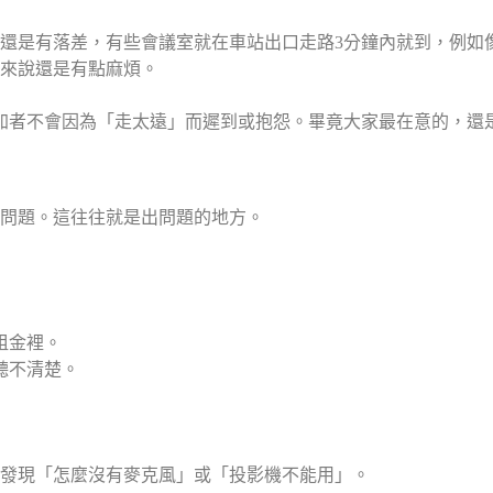
還是有落差，有些會議室就在車站出口走路3分鐘內就到，例如
人來說還是有點麻煩。
，確定參加者不會因為「走太遠」而遲到或抱怨。畢竟大家最在意的，
問題。這往往就是出問題的地方。
租金裡。
聽不清楚。
發現「怎麼沒有麥克風」或「投影機不能用」。