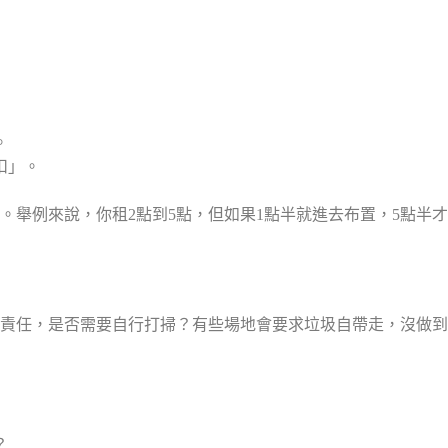
。
扣」。
。舉例來說，你租2點到5點，但如果1點半就進去布置，5點半
責任，是否需要自行打掃？有些場地會要求垃圾自帶走，沒做到
？