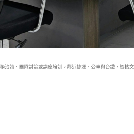
務洽談、團隊討論或講座培訓。鄰近捷運、公車與台鐵，智核文