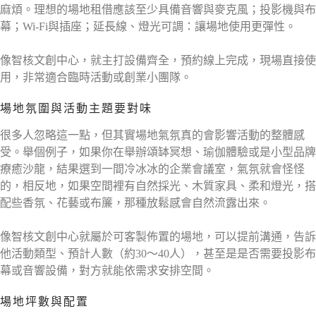
麻煩。理想的場地租借應該至少具備音響與麥克風；投影機與布
幕；Wi-Fi與插座；延長線、燈光可調：讓場地使用更彈性。
像智核文創中心，就主打設備齊全，預約線上完成，現場直接使
用，非常適合臨時活動或創業小團隊。
場地氛圍與活動主題要對味
很多人忽略這一點，但其實場地氣氛真的會影響活動的整體感
受。舉個例子，如果你在舉辦頌缽冥想、瑜伽體驗或是小型品牌
療癒沙龍，結果選到一間冷冰冰的企業會議室，氣氛就會怪怪
的，相反地，如果空間裡有自然採光、木質家具、柔和燈光，搭
配些香氛、花藝或布簾，那種放鬆感會自然流露出來。
像智核文創中心就屬於可客製佈置的場地，可以提前溝通，告訴
他活動類型、預計人數（約30～40人），甚至是是否需要投影布
幕或音響設備，對方就能依需求安排空間。
場地坪數與配置