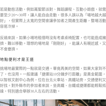
若是動態活動，例如萬聖節派對、舞蹈課程、互動小遊戲，就需
要至少20～30坪，讓人能自由走動，很多人誤以為「場地越大越
好」，但實際上太寬的空間會讓參加者之間產生距離，整場活動
容易冷掉。
反過來說，如果小場地租借時沒有考慮桌椅配置，也可能造成擁
擠、難以移動。理想的場地是「剛剛好」，能讓人有親近感，又
不會壅擠。
地點便利才是王道
挑場地最實際的一點就是交通。畢竟再美的空間，如果大家到不
了，也沒用。一般建議「捷運站10分鐘步行距離」是黃金範圍，
以智核文創中心為例，位在台北火車站、高鐵站旁，交通便利又
好找。對外縣市的參加者來說，坐高鐵、台鐵或捷運都能輕鬆抵
達，特別適合舉辦30人左右的活動。