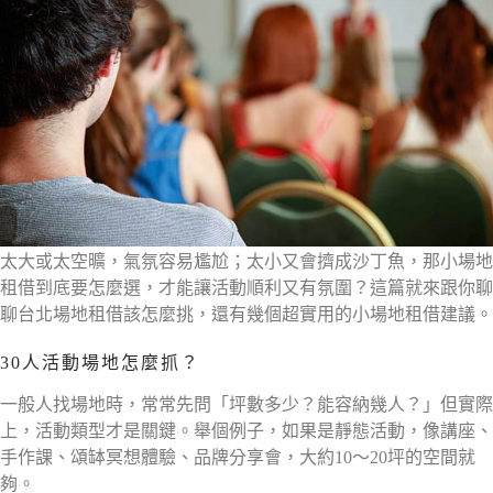
太大或太空曠，氣氛容易尷尬；太小又會擠成沙丁魚，那小場地
租借到底要怎麼選，才能讓活動順利又有氛圍？這篇就來跟你聊
聊台北場地租借該怎麼挑，還有幾個超實用的小場地租借建議。
30人活動場地怎麼抓？
一般人找場地時，常常先問「坪數多少？能容納幾人？」但實際
上，活動類型才是關鍵。舉個例子，如果是靜態活動，像講座、
手作課、頌缽冥想體驗、品牌分享會，大約10～20坪的空間就
夠。