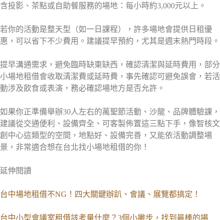
含投影、茶點或自助餐服務的場地：每小時約3,000元以上。
若你的活動是整天型（如一日課程），許多場地會提供日租優
惠，可以省下不少費用。建議提早預約，尤其是週末熱門時段。
提早溝通需求，避免臨時缺東缺西，確認清潔與延時費用，部分
小場地租借會收取清潔費或延時費，事先確認可避免誤會，若活
動涉及飲食或表演，務必確認場地方是否允許。
如果你正準備舉辦30人左右的萬聖節活動、沙龍、品牌體驗課，
建議從交通便利、設備齊全、可客製佈置這三點下手，像智核文
創中心這類型的空間，地點好、設備完善，又能依活動調整場
景，非常適合想在台北找小場地租借的你！
延伸閱讀
台中場地租借不NG！四大關鍵辦趴、會議、展覽都搞定！
台中小型會議室租借該考量什麼？3個小撇步，找到最棒的場