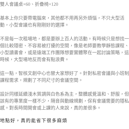
雙人會議桌×60、折疊椅×120
基本上你只要帶電腦來，其他都不用再另外煩惱，不只大型活
動，小型會議也有剛剛好的選擇。
不是每一次租場地，都是要辦上百人的活動。有時候只是想找一
個比較隱密、不容易被打擾的空間，像是老師要教學靜態課程、
小型讀書會，或是遠端工作團隊想要實體聚在一起討論策略，這
時候，大型場地反而會有點浪費。
這一點，智核文創中心也替大家想好了。針對私密會議與小班制
課程需求，規劃了不同尺寸的會議空間。
設計同樣延續淺木質調與白色系為主，整體感覺溫和、舒服，但
該有的專業度一樣不少，隔音與動線規劃，保有會議需要的隱私
感。對長時間開會或上課的人來說，真的差很多。
地點好，真的能省下很多麻煩