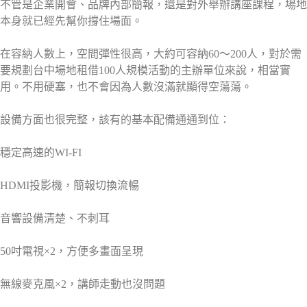
不管是企業開會、品牌內部簡報，還是對外舉辦講座課程，場地
本身就已經先幫你撐住場面。
在容納人數上，空間彈性很高，大約可容納60～200人，對於需
要規劃台中場地租借100人規模活動的主辦單位來說，相當實
用。不用硬塞，也不會因為人數沒滿就顯得空蕩蕩。
設備方面也很完整，該有的基本配備通通到位：
穩定高速的WI-FI
HDMI投影機，簡報切換流暢
音響設備清楚、不刺耳
50吋電視×2，方便多畫面呈現
無線麥克風×2，講師走動也沒問題