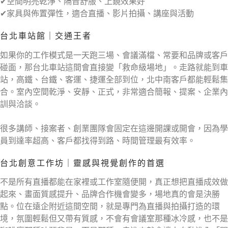
✔空間明亮乾淨、隔音舒服、上鏡效果好
✔家具與佈置彈性，適合直播、影片拍攝、講座與活動
台北車站館｜交通王者
如果你的工作模式是一天跑三場、會議滿檔、常要和品牌或客戶
碰面，那台北車站這間會直接變「救命級場地」。走路就能到車
站，高鐵、台鐵、客運、捷運全部到位，北中南客戶都能輕鬆集
合。室內空間乾淨、安靜、正式，非常適合簡報、提案、企業內
訓與洽談。
很多講師、接案者、創業團隊會固定在這邊開課或開會，因為學
員到達率超高、客戶都找得到路、時間管理最有效率。
台北創意工作坊｜靈感與視覺創作的首選
不是所有直播都能在家裡或工作室隨便開，真正想把直播成效做
起來、畫面質感提升、品牌合作機會變多，場地真的會是決勝
點。位在遠企附近這間空間，就是專門為直播與拍攝打造的環
境，氛圍輕鬆但又帶有質感，不會有會議室那種冰冷感，也不是