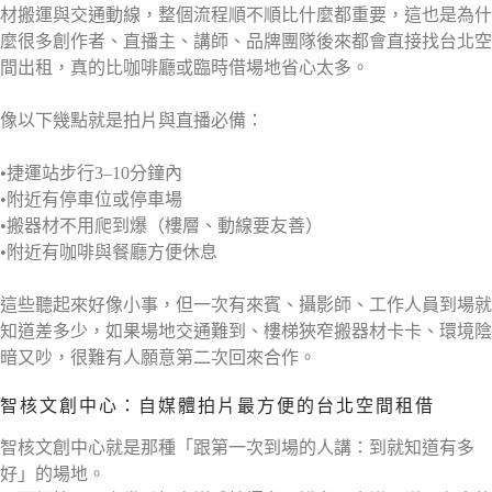
材搬運與交通動線，整個流程順不順比什麼都重要，這也是為什
麼很多創作者、直播主、講師、品牌團隊後來都會直接找台北空
間出租，真的比咖啡廳或臨時借場地省心太多。
像以下幾點就是拍片與直播必備：
•捷運站步行3–10分鐘內
•附近有停車位或停車場
•搬器材不用爬到爆（樓層、動線要友善）
•附近有咖啡與餐廳方便休息
這些聽起來好像小事，但一次有來賓、攝影師、工作人員到場就
知道差多少，如果場地交通難到、樓梯狹窄搬器材卡卡、環境陰
暗又吵，很難有人願意第二次回來合作。
智核文創中心：自媒體拍片最方便的台北空間租借
智核文創中心就是那種「跟第一次到場的人講：到就知道有多
好」的場地。