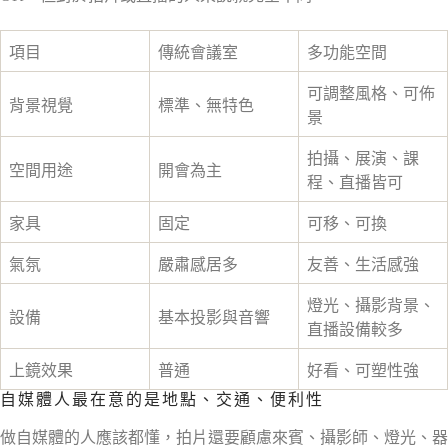
項目
傳統會議室
多功能空間
可調整風格、可佈
背景視覺
標準、無特色
景
拍攝、展演、課
空間用途
開會為主
程、直播皆可
家具
固定
可移、可換
氣氛
嚴肅感居多
友善、生活感強
燈光、攝影背景、
設備
基本投影與音響
直播設備較多
上鏡效果
普通
好看、可塑性強
自媒體人最在意的是地點、交通、便利性
做自媒體的人應該都懂，拍片還要顧慮來賓、攝影師、燈光、器