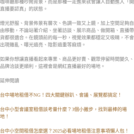
咖啡廳那種吵鬧背景，而是那種一走進來就會讓人自動進入「開
直播要認真」的狀態。
燈光舒服、背景佈景有層次、色調一致又上鏡，加上空間足夠自
由移動，不論站著介紹、坐著訪談、展示商品、做開箱、直播帶
貨都很適合。在鏡頭前的每一秒，視覺效果都穩定又吸睛，不會
出現雜亂、曝光過亮、陰影過重等麻煩。
如果你想讓直播看起來專業、商品更好賣、觀眾停留時間變久、
品牌洽談更順利，這裡會是網紅直播最好的場地。
延伸閱讀
台中場地租借不NG！四大關鍵辦趴、會議、展覽都搞定！
台中小型會議室租借該考量什麼？3個小撇步，找到最棒的場
地！
台中小空間租借怎麼選？2025必看場地租借注意事項懶人包！