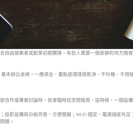
合自由接案者或創業初期團隊，有些人需要一個安靜的地方開會
氣、基本辦公桌椅，一應俱全，重點是環境很乾淨、不吵雜，不用
部合作或專案討論時，就會臨時找空間租用，這時候，一個設備
投影設備與白板完善，方便簡報；Wi-Fi 穩定、電源插座充
問題。